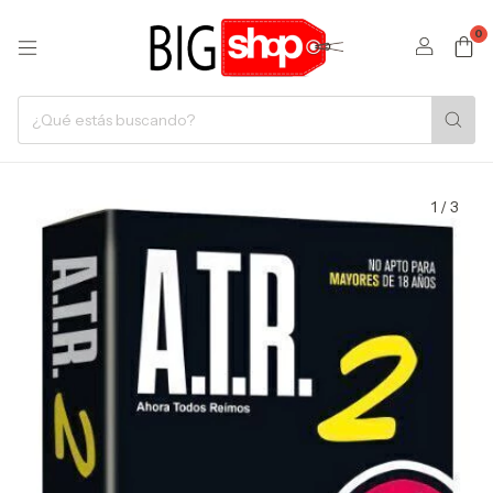
0
1
/
3