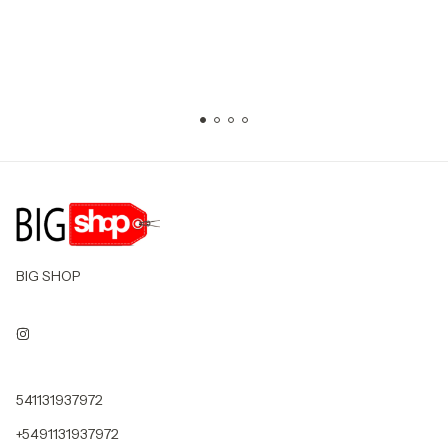
BIG SHOP
541131937972
+5491131937972