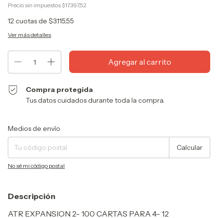
Precio sin impuestos
$17.397,52
12
cuotas de
$3.115,55
Ver más detalles
Compra protegida
Tus datos cuidados durante toda la compra.
Entregas para el CP:
Cambiar CP
Medios de envío
Calcular
No sé mi código postal
Descripción
ATR EXPANSION 2- 100 CARTAS PARA 4- 12