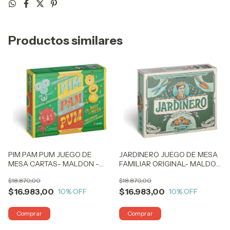
Productos similares
JARDINERO JUEGO DE MESA
PIM PAM PUM JUEGO DE
FAMILIAR ORIGINAL- MALDON
MESA CARTAS- MALDON -
- COD 4901 BIGSHOP
COD 5001 BIGSHOP
$18.870,00
$18.870,00
$16.983,00
$16.983,00
10
% OFF
10
% OFF