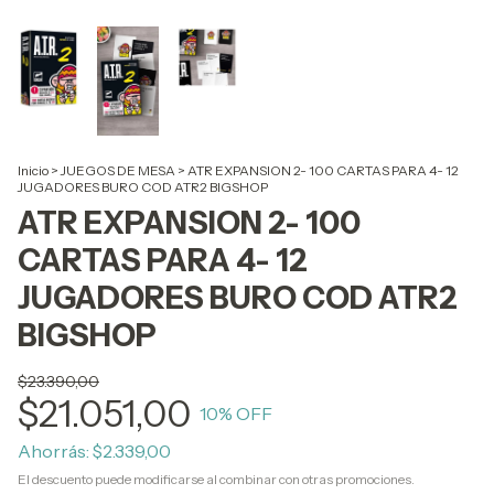
Inicio
>
JUEGOS DE MESA
>
ATR EXPANSION 2- 100 CARTAS PARA 4- 12
JUGADORES BURO COD ATR2 BIGSHOP
ATR EXPANSION 2- 100
CARTAS PARA 4- 12
JUGADORES BURO COD ATR2
BIGSHOP
$23.390,00
$21.051,00
10
% OFF
Ahorrás:
$2.339,00
El descuento puede modificarse al combinar con otras promociones.