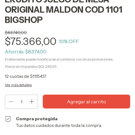
ORIGINAL MALDON COD 1101
BIGSHOP
$83.740,00
$75.366,00
10
% OFF
Ahorrás:
$8.374,00
El descuento puede modificarse al combinar con otras promociones.
Precio sin impuestos
$62.285,95
12
cuotas de
$11.154,17
Ver más detalles
Compra protegida
Tus datos cuidados durante toda la compra.