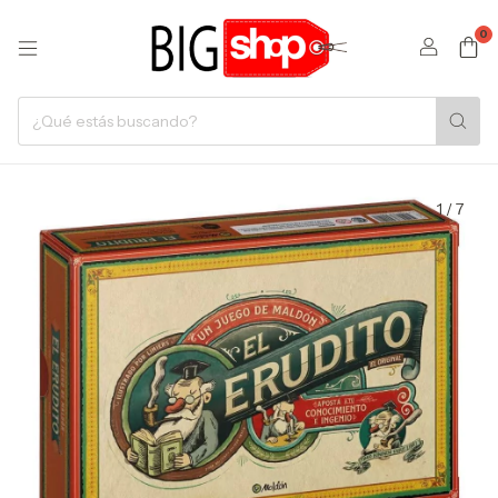
0
1
/
7