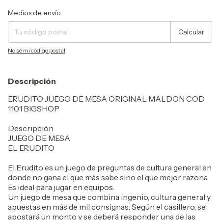
Entregas para el CP:
Cambiar CP
Medios de envío
Calcular
No sé mi código postal
Descripción
ERUDITO JUEGO DE MESA ORIGINAL MALDON COD
1101 BIGSHOP
Descripción
JUEGO DE MESA
EL ERUDITO
El Erudito es un juego de preguntas de cultura general en
donde no gana el que más sabe sino el que mejor razona.
Es ideal para jugar en equipos.
Un juego de mesa que combina ingenio, cultura general y
apuestas en más de mil consignas. Según el casillero, se
apostará un monto y se deberá responder una de las