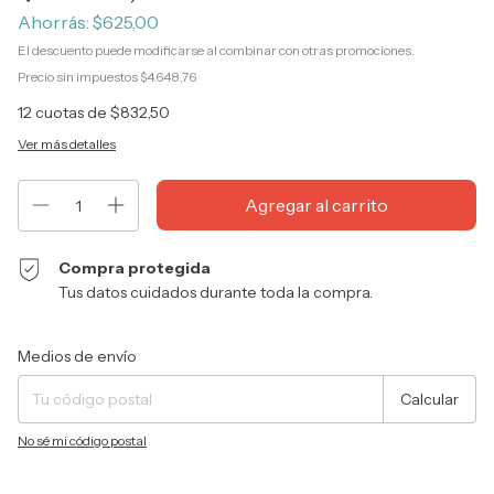
Ahorrás:
$625,00
El descuento puede modificarse al combinar con otras promociones.
Precio sin impuestos
$4.648,76
12
cuotas de
$832,50
Ver más detalles
Compra protegida
Tus datos cuidados durante toda la compra.
Entregas para el CP:
Cambiar CP
Medios de envío
Calcular
No sé mi código postal