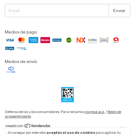
Medios de pago
Medios de envío
Defensa de las y los consumidores. Para reclamos
ingresá acá.
/
Botón de
arrepentimiento
Al navegar por este sitio
aceptás el uso de cookies
para agilizar tu
Copyright BIG SHOP - 20953737575 - 2026. Todos los derechos reservados.