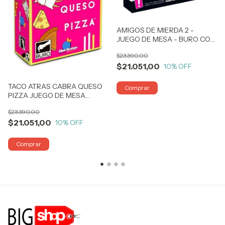
AMIGOS DE MIERDA 2 -
JUEGO DE MESA - BURO COD
ADM2 BIGSHOP
$23.390,00
$21.051,00
10
% OFF
TACO ATRAS CABRA QUESO
PIZZA JUEGO DE MESA
CARTAS COD TBACK
$23.390,00
BIGSHOP
$21.051,00
10
% OFF