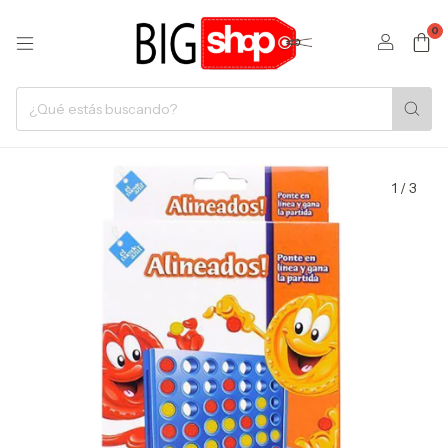
0
1
/
3