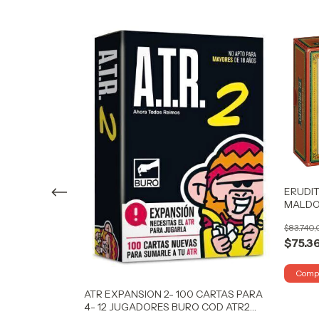
ERUDIT
MALDO
 DE CARTAS Y
$83.740
7301 BIGSHOP
$75.3
ATR EXPANSION 2- 100 CARTAS PARA
4- 12 JUGADORES BURO COD ATR2