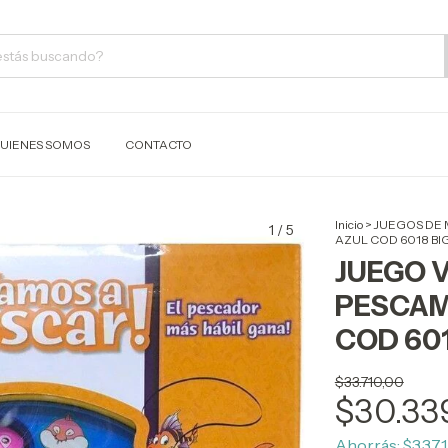
UIENES SOMOS
CONTACTO
Inicio
>
JUEGOS DE
1
/
5
AZUL COD 6018 B
JUEGO 
PESCAM
COD 60
$33.710,00
$30.33
Ahorrás:
$3.371