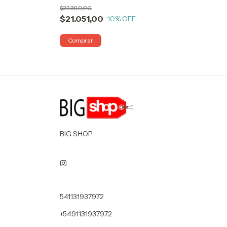
BIGSHOP
$23.390,00
$21.051,00
10
% OFF
BIG SHOP
541131937972
+5491131937972