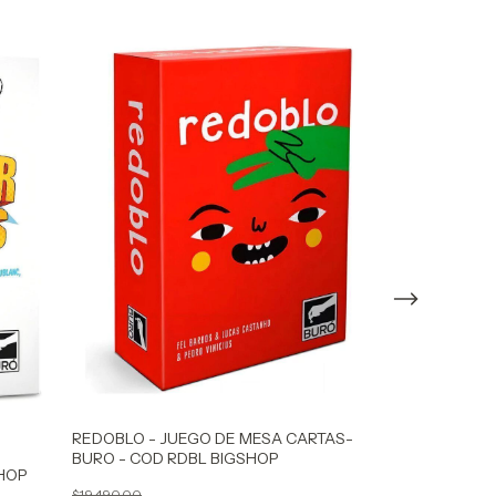
EL MELOMANO
ORIGINAL- MA
BIGSHOP
$76.670,00
$69.003,00
REDOBLO - JUEGO DE MESA CARTAS-
BURO - COD RDBL BIGSHOP
SHOP
$19.490,00