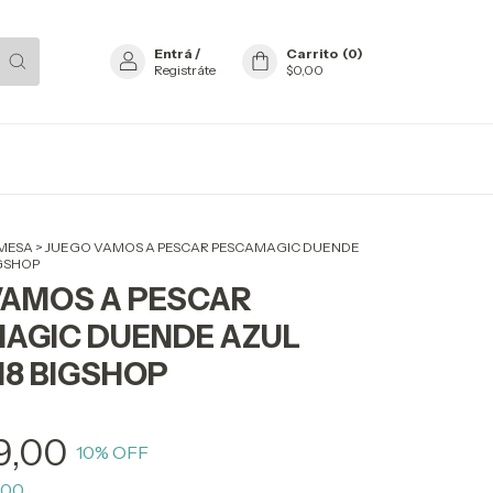
Entrá
/
Carrito
(
0
)
Registráte
$0,00
 MESA
>
JUEGO VAMOS A PESCAR PESCAMAGIC DUENDE
IGSHOP
VAMOS A PESCAR
AGIC DUENDE AZUL
18 BIGSHOP
9,00
10
% OFF
,00