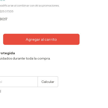
odificarse al combinar con otras promociones.
$25.073,55
90,17
rotegida
uidados durante toda la compra.
Cambiar CP
Calcular
l