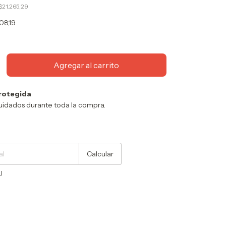
$21.265,29
08,19
rotegida
uidados durante toda la compra.
Cambiar CP
Calcular
l