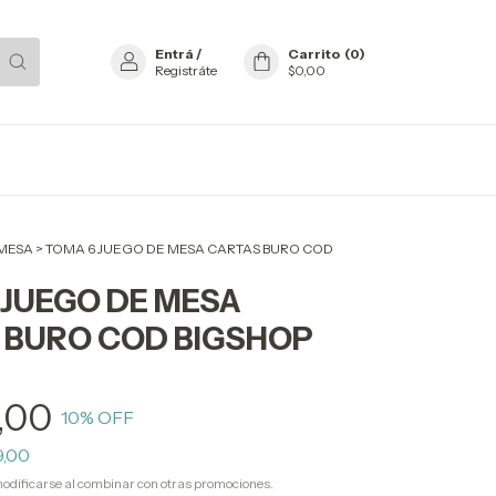
Entrá
/
Carrito
(
0
)
Registráte
$0,00
 MESA
>
TOMA 6 JUEGO DE MESA CARTAS BURO COD
 JUEGO DE MESA
 BURO COD BIGSHOP
,00
10
% OFF
9,00
odificarse al combinar con otras promociones.