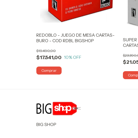
REDOBLO - JUEGO DE MESA CARTAS-
SUPER 
BURO - COD RDBL BIGSHOP
CARTA
$19.490,00
$23.390
$17.541,00
10
% OFF
$21.0
BIG SHOP