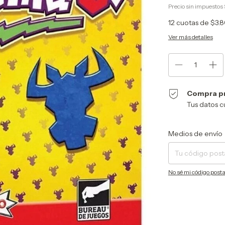
Precio sin impuestos
12
cuotas de
$3.8
Ver más detalles
Compra p
Tus datos c
Entregas para el CP:
Medios de envío
No sé mi código posta