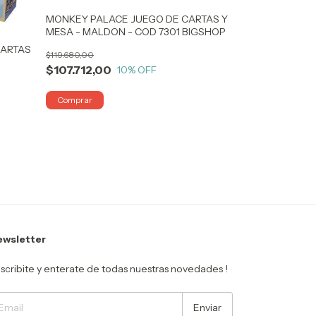
BIGSHOP
MONKEY PALACE JUEGO DE CARTAS Y
$18.870,00
MESA - MALDON - COD 7301 BIGSHOP
$16.983,00
CARTAS
$119.680,00
P
$107.712,00
10
% OFF
wsletter
scribite y enterate de todas nuestras novedades !