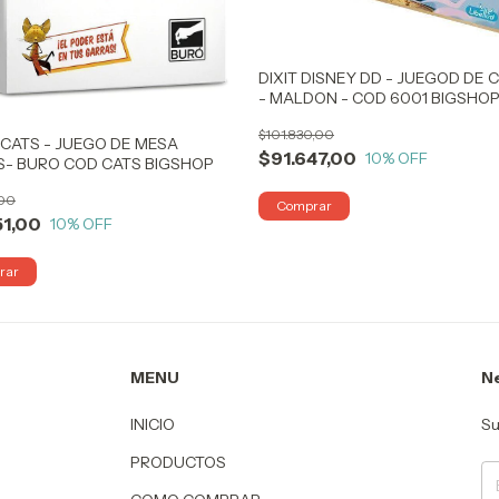
DIXIT DISNEY DD - JUEGOD DE 
- MALDON - COD 6001 BIGSHO
$101.830,00
CATS - JUEGO DE MESA
$91.647,00
10
% OFF
S- BURO COD CATS BIGSHOP
,00
51,00
10
% OFF
MENU
Ne
INICIO
Su
PRODUCTOS