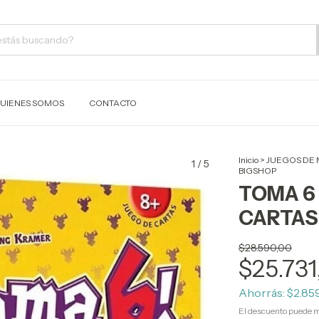
UIENES SOMOS
CONTACTO
Inicio
>
JUEGOS DE
1
/
5
BIGSHOP
TOMA 6
CARTAS
$28.590,00
$25.731
Ahorrás:
$2.85
El descuento puede m